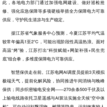
此，各地电力部门通过加强电网建设、做好巡检抢
学术中国
乡村振兴
银龄
溯源中国
修、强化应急保障等多项硬核举措全力保障电力可靠
供应，守护民生清凉与生产稳定。
城市
旅游
能源
会展
彩票
娱乐
时尚
悦读
据江苏省气象服务中心预测，今夏江苏平均气温
公益
一带一路
亚太网
上市公司
较常年偏高1至2℃，可能出现阶段性高温热浪。面对
高温“烤”验，江苏打出“科技赋能+网架补强+民生兜
文化产业
底”组合拳，多维度保障电力可靠供应。
地方频道
智慧保供走在前。江苏电网AI调度员提前3天模拟
北京
天津
河北
山西
极端天气，提前化解风险，协同推进午间消纳与晚峰
保供；同步织密输电安全网——270余条500千伏及以
辽宁
吉林
上海
江苏
上输电线路依托卫星遥感与AI算法实施全天候“空中体
浙江
安徽
福建
江西
检”，可自动识别飘浮物、树障等隐患，识别效率较人