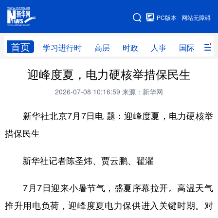
手机版
PC版本
网站无障碍
网站地图
首页
学习进行时
高层
时政
人事
国际
财
迎峰度夏，电力硬核举措保民生
学习进行时
高层
时政
人事
2026-07-08 10:16:59
来源：新华网
国际
财经
网评
港澳
新华社北京7月7日电 题：迎峰度夏，电力硬核举
台湾
思客智库
全球连线
教育
措保民生
科技
科创
量子
体育
文化
书画
健康
军事
新华社记者陈圣炜、贾云鹏、翟濯
访谈
视频
图片
政务
7月7日迎来小暑节气，盛夏序幕拉开。高温天气
法律
中央文件
金融
汽车
推升用电负荷，迎峰度夏电力保供进入关键时期。对
食品
人居
信息化
数字经济