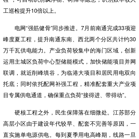
山东
河南
湖北
湖南
工巡检提升10倍以上。
广东
广西
海南
重庆
电网“强筋健骨”同步推进。7月前南通完成33项迎
四川
贵州
云南
西藏
峰度夏工程，提升南通东南、西北两个分区共计约30
陕西
甘肃
青海
宁夏
万千瓦供电能力。产业负荷较集中的海门区域，创新
新疆
内蒙古
黑龙江
运用主城区负荷中心型储能模式，加快储能项目并网
联调，就近削峰填谷，为临港大项目和居民用电双向
多语种频道
托底；同时依托配网补强工程，精准配套重大产业项
English
Español
Français
عربى
目专属供电通道，确保重点负荷“接得进、带得动”。
Русский язык
日本語
한국어
硬核工程之外，民生保障落在细微处。江苏部分
Deutsch
Português
高层小区由于建设年代较早、配套不完善等原因，一
直实施单电源供电。每到夏季用电高峰期，线路一旦