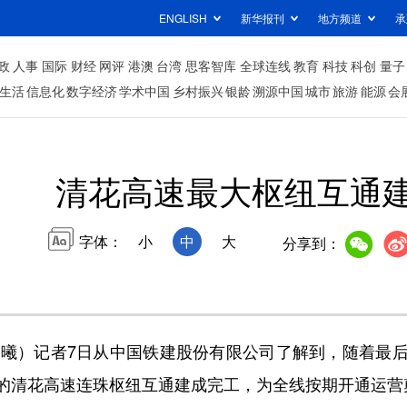
ENGLISH
新华报刊
地方频道
承
政
人事
国际
财经
网评
港澳
台湾
思客智库
全球连线
教育
科技
科创
量子
生活
信息化
数字经济
学术中国
乡村振兴
银龄
溯源中国
城市
旅游
能源
会
清花高速最大枢纽互通
字体：
小
中
大
分享到：
曦）记者7日从中国铁建股份有限公司了解到，随着最后
的清花高速连珠枢纽互通建成完工，为全线按期开通运营