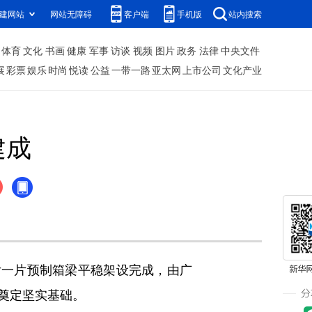
建网站
网站无障碍
客户端
手机版
站内搜索
体育
文化
书画
健康
军事
访谈
视频
图片
政务
法律
中央文件
展
彩票
娱乐
时尚
悦读
公益
一带一路
亚太网
上市公司
文化产业
建成
一片预制箱梁平稳架设完成，由广
奠定坚实基础。