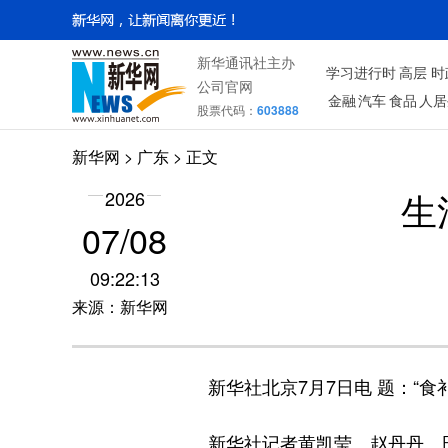
新华通讯社主办
学习进行时
高层
时
公司官网
金融
汽车
食品
人居
股票代码：
603888
新华网
>
广东
> 正文
生
2026
07/08
09:22:13
来源：新华网
新华社北京7月7日电 题：“食
新华社记者黄凯莹、赵丹丹、