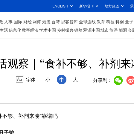
ENGLISH
新华报刊
地方频道
承
政
人事
国际
财经
网评
港澳
台湾
思客智库
全球连线
教育
科技
科创
量子
生活
信息化
数字经济
学术中国
乡村振兴
银龄
溯源中国
城市
旅游
能源
会
活观察｜“食补不够、补剂来
字体：
小
中
大
分享到：
补不够、补剂来凑”靠谱吗
田子骏