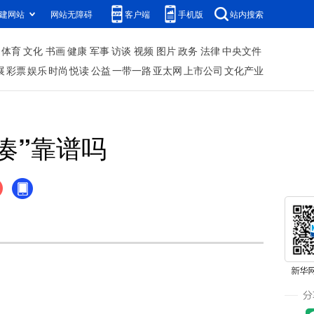
建网站
网站无障碍
客户端
手机版
站内搜索
体育
文化
书画
健康
军事
访谈
视频
图片
政务
法律
中央文件
展
彩票
娱乐
时尚
悦读
公益
一带一路
亚太网
上市公司
文化产业
凑”靠谱吗