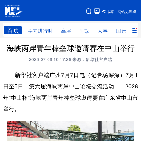
手机版
PC版本
网站无障碍
网站地图
首页
学习进行时
高层
时政
人事
国际
财
海峡两岸青年棒垒球邀请赛在中山举行
学习进行时
高层
时政
人事
2026-07-08 10:17:26
来源：新华社客户端
国际
财经
网评
港澳
新华社客户端广州7月7日电（记者杨深深）7月1
台湾
思客智库
全球连线
教育
日至5日，第六届海峡两岸中山论坛交流活动——2026
科技
科创
量子
体育
年“中山杯”海峡两岸青年棒垒球邀请赛在广东省中山市
文化
书画
健康
军事
举行。
访谈
视频
图片
政务
法律
中央文件
金融
汽车
食品
人居
信息化
数字经济