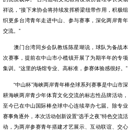
山东
河南
湖北
湖南
祥说，“接下来协会将持续发挥桥梁纽带作用，积极组
广东
广西
海南
重庆
织更多台湾青年走进中山、参与赛事，深化两岸青年
四川
贵州
云南
西藏
交流。”
陕西
甘肃
青海
宁夏
澳门台湾同乡会队教练陈星瑚说，球队为备战本
新疆
内蒙古
黑龙江
次赛事，提前在中山市小榄镇开展了为期半年的专项
集训。“这里的场馆专业、高标准，参赛体验感很好。”
多语种频道
“中山杯”海峡两岸青年棒垒球系列赛事是中山市深
English
Español
Français
عربى
耕海峡两岸青少年体育文化交流的标志性品牌活动，
Русский язык
日本語
한국어
至今已在中山国际棒垒球中心连续举办七届。除专业
Deutsch
Português
赛事角逐外，本次活动创新设置“选手之夜”特色交流活
动，为两岸参赛青年搭建才艺展示、互动联谊、交心