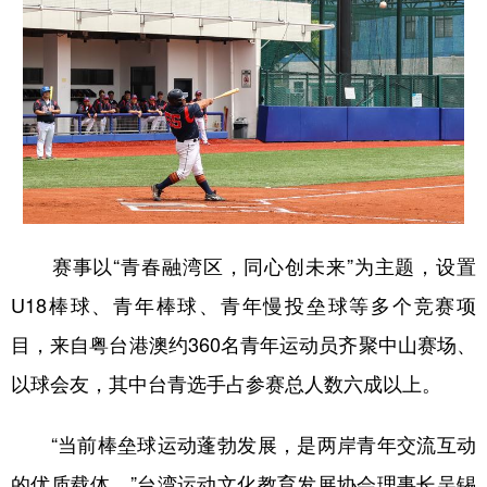
学术中国
乡村振兴
银龄
溯源中国
城市
旅游
能源
会展
彩票
娱乐
时尚
悦读
公益
一带一路
亚太网
上市公司
文化产业
赛事以“青春融湾区，同心创未来”为主题，设置
U18棒球、青年棒球、青年慢投垒球等多个竞赛项
地方频道
目，来自粤台港澳约360名青年运动员齐聚中山赛场、
北京
天津
河北
山西
以球会友，其中台青选手占参赛总人数六成以上。
辽宁
吉林
上海
江苏
“当前棒垒球运动蓬勃发展，是两岸青年交流互动
浙江
安徽
福建
江西
的优质载体。”台湾运动文化教育发展协会理事长吴锡