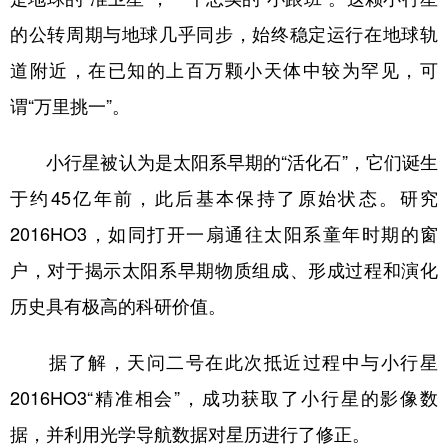
山东
河南
湖北
湖南
的公转周期与地球几乎同步，始终稳定运行在地球轨
广东
广西
海南
重庆
道附近，在已知的上百万颗小天体中较为罕见，可
四川
贵州
云南
西藏
谓“万里挑一”。
陕西
甘肃
青海
宁夏
小行星被认为是太阳系早期的“活化石”，它们诞生
新疆
内蒙古
黑龙江
于约45亿年前，此后基本保持了原始状态。研究
2016HO3，如同打开一扇通往太阳系童年时期的窗
多语种频道
户，对于揭示太阳系早期物质组成、形成过程和演化
English
Español
Français
عربى
历史具有极高的科研价值。
Русский язык
日本語
한국어
据了解，天问二号在此次抵近过程中与小行星
Deutsch
Português
2016HO3“精准相会”，成功获取了小行星的影像数
据，并利用光学导航数据对星历进行了修正。