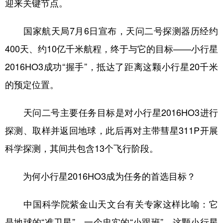
迎来关键节点。
学术中国
乡村振兴
银龄
溯源中国
国家航天局7月6日宣布，天问二号探测器历经约
城市
旅游
能源
会展
400天、约10亿千米航程，终于与它的目标——小行星
彩票
娱乐
时尚
悦读
2016HO3成功“握手”，抵达了距离这颗小行星20千米
公益
一带一路
亚太网
上市公司
的预定位置。
文化产业
天问二号主要任务目标是对小行星2016HO3进行
探测、取样并返回地球，此后再对主带彗星311P开展
地方频道
科学探测，其间共包含13个飞行阶段。
北京
天津
河北
山西
为何小行星2016HO3成为任务的首选目标？
辽宁
吉林
上海
江苏
中国科学院紫金山天文台有关专家这样比喻：它
浙江
安徽
福建
江西
是地球的“准卫星”，一个忠实的“小跟班”。这颗小行星