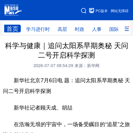
手机版
PC版本
网站无障碍
网站地图
首页
学习进行时
高层
时政
人事
国际
财
科学与健康｜追问太阳系早期奥秘 天问
学习进行时
高层
时政
人事
二号开启科学探测
国际
财经
网评
港澳
2026-07-07 08:54:29
来源：新华网
台湾
思客智库
全球连线
教育
新华社北京7月6日电 题：追问太阳系早期奥秘 天
科技
科创
量子
体育
问二号开启科学探测
文化
书画
健康
军事
新华社记者顾天成、胡喆
访谈
视频
图片
政务
法律
中央文件
金融
汽车
在浩瀚无垠的宇宙中，一场备受瞩目的“追星”之旅
食品
人居
信息化
数字经济