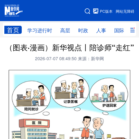
手机版
PC版本
网站无障碍
网站地图
首页
学习进行时
高层
时政
人事
国际
财
（图表·漫画）新华视点丨陪诊师“走红”
学习进行时
高层
时政
人事
2026-07-07 08:49:50
来源：新华网
国际
财经
网评
港澳
台湾
思客智库
全球连线
教育
科技
科创
量子
体育
文化
书画
健康
军事
访谈
视频
图片
政务
法律
中央文件
金融
汽车
食品
人居
信息化
数字经济