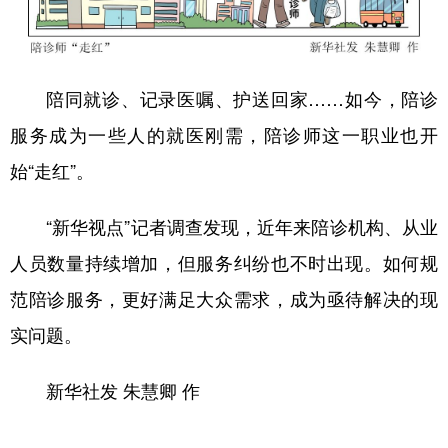
学术中国
乡村振兴
银龄
溯源中国
城市
旅游
能源
会展
陪同就诊、记录医嘱、护送回家……如今，陪诊
彩票
娱乐
时尚
悦读
服务成为一些人的就医刚需，陪诊师这一职业也开
公益
一带一路
亚太网
上市公司
始“走红”。
文化产业
“新华视点”记者调查发现，近年来陪诊机构、从业
人员数量持续增加，但服务纠纷也不时出现。如何规
地方频道
范陪诊服务，更好满足大众需求，成为亟待解决的现
北京
天津
河北
山西
实问题。
辽宁
吉林
上海
江苏
新华社发 朱慧卿 作
浙江
安徽
福建
江西