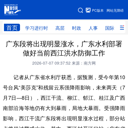
手机版
PC版本
网站无障碍
网站地图
首页
学习进行时
高层
时政
人事
国际
财
广东段将出现明显涨水，广东水利部署
学习进行时
高层
时政
人事
做好当前西江洪水防御工作
国际
财经
网评
港澳
2026-07-07 09:37:52
来源：南方网
台湾
思客智库
全球连线
教育
记者从广东省水利厅获悉，据预测，受今年第10
科技
科创
量子
体育
号台风“美莎克”和残留云系强降雨影响，未来两天（7
文化
书画
健康
军事
月7日—8日），西江干流、柳江、郁江、桂江及广西
访谈
视频
图片
政务
南部沿海等地仍有大到暴雨，局地大暴雨。受强降雨
法律
中央文件
金融
汽车
影响，西江干流广东段将出现明显涨水过程，部分站
食品
人居
信息化
数字经济