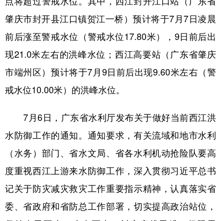
点将超过警戒水位。其中，西江封开江口站（广东省
肇庆市封开县江口镇贺江一桥）预计将于7月7日凌晨
学术中国
乡村振兴
银龄
溯源中国
前后涨至警戒水位（警戒水位17.80米），9日前后出
城市
旅游
能源
会展
现21.0米左右的洪峰水位；西江高要站（广东省肇庆
彩票
娱乐
时尚
悦读
市端州区）预计将于7月9日前后出现9.60米左右（警
公益
一带一路
亚太网
上市公司
戒水位10.00米）的洪峰水位。
文化产业
7月6日，广东省水利厅发布关于做好当前西江洪
水防御工作的通知。通知要求，有关流域和地市水利
地方频道
（水务）部门、省水文局、省各水利机动抢险队要高
北京
天津
河北
山西
度重视西江上游来水防御工作，深入贯彻习近平总书
辽宁
吉林
上海
江苏
记关于防灾减灾救灾工作重要指示精神，认真落实省
浙江
安徽
福建
江西
委、省政府和省防总工作部署，切实提高政治站位，