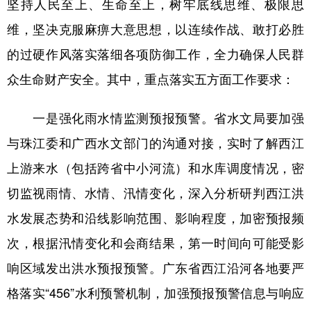
坚持人民至上、生命至上，树牢底线思维、极限思
山东
河南
湖北
湖南
维，坚决克服麻痹大意思想，以连续作战、敢打必胜
广东
广西
海南
重庆
的过硬作风落实落细各项防御工作，全力确保人民群
四川
贵州
云南
西藏
众生命财产安全。其中，重点落实五方面工作要求：
陕西
甘肃
青海
宁夏
一是强化雨水情监测预报预警。省水文局要加强
新疆
内蒙古
黑龙江
与珠江委和广西水文部门的沟通对接，实时了解西江
上游来水（包括跨省中小河流）和水库调度情况，密
多语种频道
切监视雨情、水情、汛情变化，深入分析研判西江洪
English
Español
Français
عربى
水发展态势和沿线影响范围、影响程度，加密预报频
Русский язык
日本語
한국어
次，根据汛情变化和会商结果，第一时间向可能受影
Deutsch
Português
响区域发出洪水预报预警。广东省西江沿河各地要严
格落实“456”水利预警机制，加强预报预警信息与响应