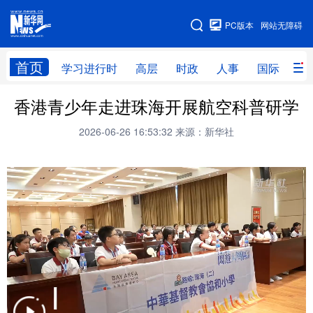
手机版
PC版本
网站无障碍
网站地图
首页
学习进行时
高层
时政
人事
国际
财
香港青少年走进珠海开展航空科普研学
学习进行时
高层
时政
人事
2026-06-26 16:53:32
来源：新华社
国际
财经
网评
港澳
台湾
思客智库
全球连线
教育
科技
科创
量子
体育
文化
书画
健康
军事
访谈
视频
图片
政务
法律
中央文件
金融
汽车
食品
人居
信息化
数字经济