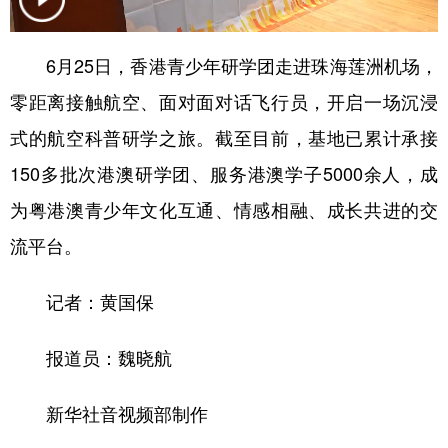
学术中国
乡村振兴
银龄
溯源中国
6月25日，香港青少年研学团走进珠海莲洲机场，
城市
旅游
能源
会展
零距离接触航空、面对面对话飞行员，开启一场沉浸
彩票
娱乐
时尚
悦读
式的航空科普研学之旅。截至目前，基地已累计承接
公益
一带一路
亚太网
上市公司
150多批次港澳研学团、服务港澳学子5000余人，成
为粤港澳青少年文化互通、情感相融、成长共进的交
文化产业
流平台。
地方频道
记者：黄国保
北京
天津
河北
山西
报道员：魏晓航
辽宁
吉林
上海
江苏
新华社音视频部制作
浙江
安徽
福建
江西