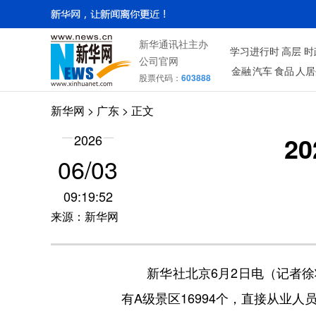
新华通讯社主办
学习进行时
高层
时
公司官网
金融
汽车
食品
人居
股票代码：
603888
新华网
>
广东
> 正文
2
2026
06/03
09:19:52
来源：新华网
新华社北京6月2日电（记者徐壮）
有A级景区16994个，直接从业人员