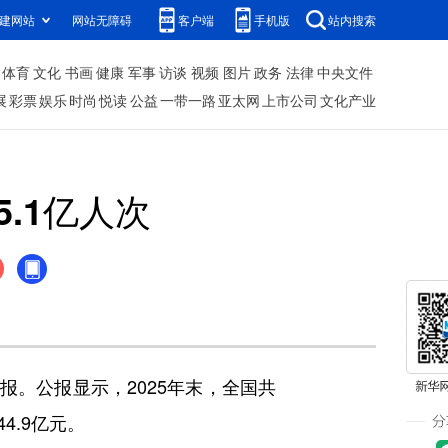
建网站
网站无障碍
客户端
手机版
站内搜索
体育
文化
书画
健康
军事
访谈
视频
图片
政务
法律
中央文件
展
彩票
娱乐
时尚
悦读
公益
一带一路
亚太网
上市公司
文化产业
5.1亿人次
报。公报显示，2025年末，全国共
4.9亿元。