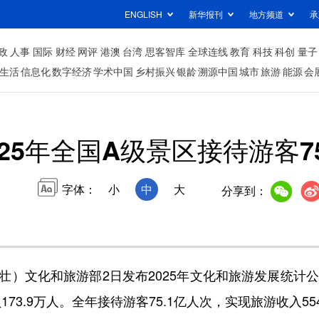
ENGLISH
新华报刊
地方频道
承
政
人事
国际
财经
网评
港澳
台湾
思客智库
全球连线
教育
科技
科创
量子
生活
信息化
数字经济
学术中国
乡村振兴
银龄
溯源中国
城市
旅游
能源
会
025年全国A级景区接待游客7
字体：
小
中
大
分享到：
文化和旅游部2日发布2025年文化和旅游发展统计公
173.9万人。全年接待游客75.1亿人次，实现旅游收入554