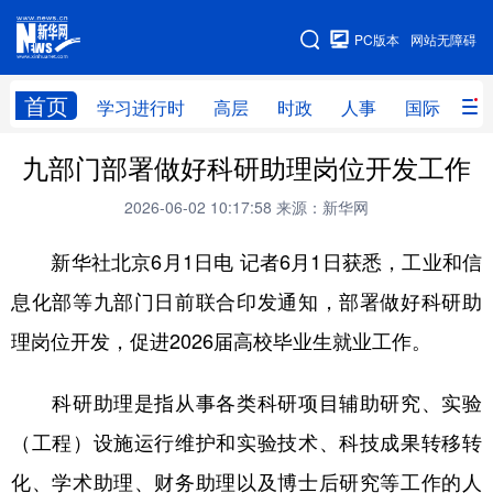
手机版
PC版本
网站无障碍
网站地图
首页
学习进行时
高层
时政
人事
国际
财
九部门部署做好科研助理岗位开发工作
学习进行时
高层
时政
人事
2026-06-02 10:17:58
来源：新华网
国际
财经
网评
港澳
新华社北京6月1日电 记者6月1日获悉，工业和信
台湾
思客智库
全球连线
教育
息化部等九部门日前联合印发通知，部署做好科研助
科技
科创
量子
体育
理岗位开发，促进2026届高校毕业生就业工作。
文化
书画
健康
军事
访谈
视频
图片
政务
科研助理是指从事各类科研项目辅助研究、实验
（工程）设施运行维护和实验技术、科技成果转移转
法律
中央文件
金融
汽车
化、学术助理、财务助理以及博士后研究等工作的人
食品
人居
信息化
数字经济