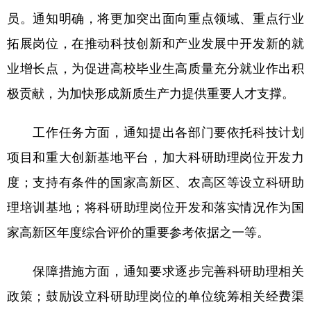
员。通知明确，将更加突出面向重点领域、重点行业
学术中国
乡村振兴
银龄
溯源中国
拓展岗位，在推动科技创新和产业发展中开发新的就
城市
旅游
能源
会展
业增长点，为促进高校毕业生高质量充分就业作出积
彩票
娱乐
时尚
悦读
极贡献，为加快形成新质生产力提供重要人才支撑。
公益
一带一路
亚太网
上市公司
工作任务方面，通知提出各部门要依托科技计划
文化产业
项目和重大创新基地平台，加大科研助理岗位开发力
度；支持有条件的国家高新区、农高区等设立科研助
地方频道
理培训基地；将科研助理岗位开发和落实情况作为国
北京
天津
河北
山西
家高新区年度综合评价的重要参考依据之一等。
辽宁
吉林
上海
江苏
保障措施方面，通知要求逐步完善科研助理相关
浙江
安徽
福建
江西
政策；鼓励设立科研助理岗位的单位统筹相关经费渠