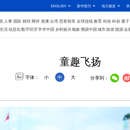
ENGLISH
新华报刊
地方频道
承
政
人事
国际
财经
网评
港澳
台湾
思客智库
全球连线
教育
科技
科创
量子
生活
信息化
数字经济
学术中国
乡村振兴
银龄
溯源中国
城市
旅游
能源
会
童趣飞扬
字体：
小
中
大
分享到：