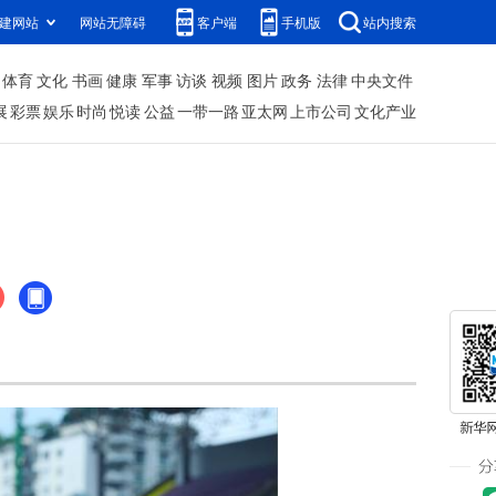
建网站
网站无障碍
客户端
手机版
站内搜索
体育
文化
书画
健康
军事
访谈
视频
图片
政务
法律
中央文件
展
彩票
娱乐
时尚
悦读
公益
一带一路
亚太网
上市公司
文化产业