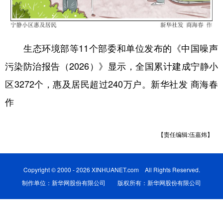
学术中国
乡村振兴
银龄
溯源中国
城市
旅游
能源
会展
生态环境部等11个部委和单位发布的《中国噪声
彩票
娱乐
时尚
悦读
污染防治报告（2026）》显示，全国累计建成宁静小
公益
一带一路
亚太网
上市公司
区3272个，惠及居民超过240万户。新华社发 商海春
作
文化产业
【责任编辑:伍嘉炜】
地方频道
北京
天津
河北
山西
Copyright © 2000 - 2026 XINHUANET.com All Rights Reserved.
制作单位：新华网股份有限公司 版权所有：新华网股份有限公司
辽宁
吉林
上海
江苏
浙江
安徽
福建
江西