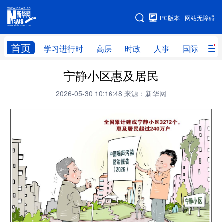
手机版
PC版本
网站无障碍
网站地图
首页
学习进行时
高层
时政
人事
国际
财
宁静小区惠及居民
学习进行时
高层
时政
人事
2026-05-30 10:16:48
来源：新华网
国际
财经
网评
港澳
台湾
思客智库
全球连线
教育
科技
科创
量子
体育
文化
书画
健康
军事
访谈
视频
图片
政务
法律
中央文件
金融
汽车
食品
人居
信息化
数字经济