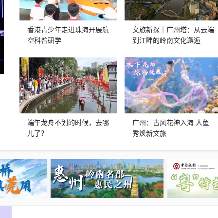
香港青少年走进珠海开展航
文旅新探｜广州塔：从云端
空科普研学
到江畔的岭南文化邂逅
端午龙舟不划的时候，去哪
广州：古风花神入海 人鱼
儿了？
秀焕新文旅