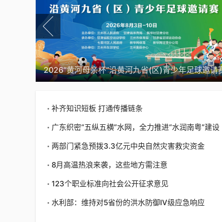
2026“黄河母亲杯”沿黄河九省(区)青少年足球邀请
补齐知识短板 打通传播链条
广东织密“五纵五横”水网，全力推进“水润南粤”建设
两部门紧急预拨3.3亿元中央自然灾害救灾资金
8月高温热浪来袭，这些地方需注意
123个职业标准向社会公开征求意见
水利部：维持对5省份的洪水防御Ⅳ级应急响应