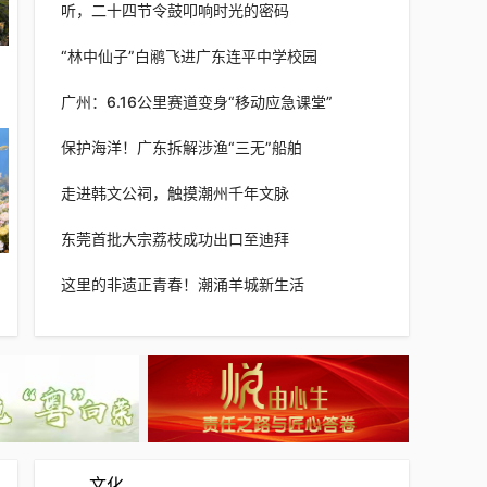
听，二十四节令鼓叩响时光的密码
“林中仙子”白鹇飞进广东连平中学校园
广州：6.16公里赛道变身“移动应急课堂”
保护海洋！广东拆解涉渔“三无”船舶
走进韩文公祠，触摸潮州千年文脉
东莞首批大宗荔枝成功出口至迪拜
这里的非遗正青春！潮涌羊城新生活
文化