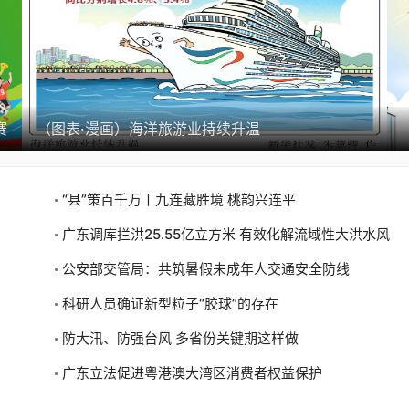
赛
（图表·漫画）海洋旅游业持续升温
“县”策百千万丨九连藏胜境 桃韵兴连平
广东调库拦洪25.55亿立方米 有效化解流域性大洪水风
险
公安部交管局：共筑暑假未成年人交通安全防线
科研人员确证新型粒子“胶球”的存在
防大汛、防强台风 多省份关键期这样做
广东立法促进粤港澳大湾区消费者权益保护