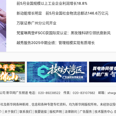
前5月全国规模以上工业企业利润增长18.8%
新动能增长明显 前5月全国社会物流总额达146.6万亿元
万联证券广州分公司开业
梵蜜琳两登IFSCC获国际双认证：黑玫瑰科研引领抗衰新风
向
越秀服务2025中期业绩：管理规模实现有质增长
 新华网广东频道 电话：020-89238522 传真：020-83107682 邮箱：xhwgd
华社及新华网各种新闻﹑信息和各种专题专栏资料，均为新华网版权所有，未经协议授
介
|
关于我们
|
联系我们
|
我要链接
|
版权声明
|
法律顾问
|
广告服务
|
技术服务中心