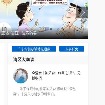
（图表·漫画）注意防暑
广东电
广东省领导活动报道集
人事任免
湾区大咖谈
全运会｜陈艾森：终章之“舞”，无
憾收梢
朱子锋眼中的前辈陈艾森“很幽默”“很包
容”，十分关心跳水的后辈们。